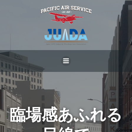
コ
ン
テ
ン
ツ
へ
ス
キ
ッ
プ
臨場感あふれる