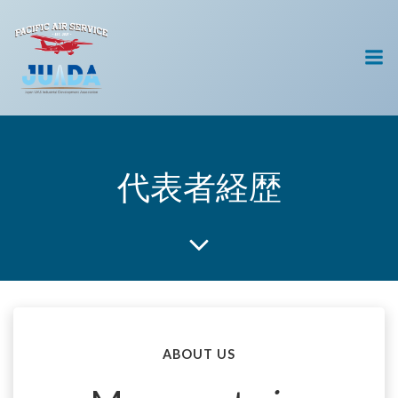
コ
ン
テ
ン
ツ
へ
ス
キ
代表者経歴
ッ
プ
ABOUT US