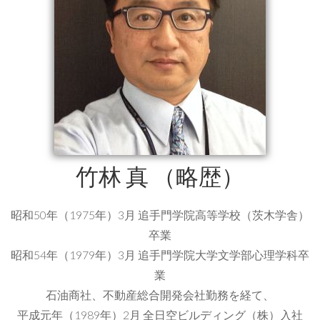
⽵林 真 （略歴）
昭和50年（1975年）3⽉ 追⼿⾨学院⾼等学校（茨⽊学舎）
卒業
昭和54年（1979年）3⽉ 追⼿⾨学院⼤学⽂学部⼼理学科卒
業
⽯油商社、不動産総合開発会社勤務を経て、
平成元年（1989年）2⽉ 全⽇空ビルディング（株）⼊社