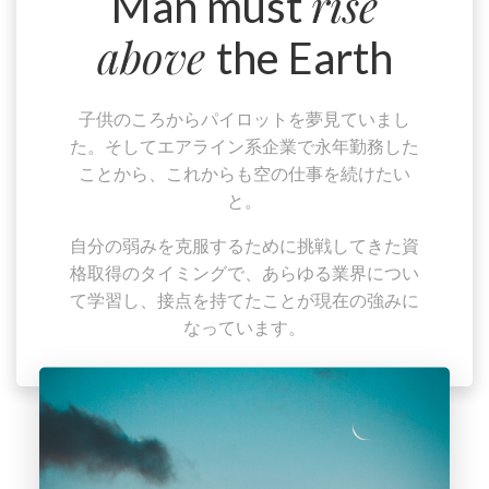
rise
Man must
above
the Earth
子供のころからパイロットを夢見ていまし
た。そしてエアライン系企業で永年勤務した
ことから、これからも空の仕事を続けたい
と。
自分の弱みを克服するために挑戦してきた資
格取得のタイミングで、あらゆる業界につい
て学習し、接点を持てたことが現在の強みに
なっています。