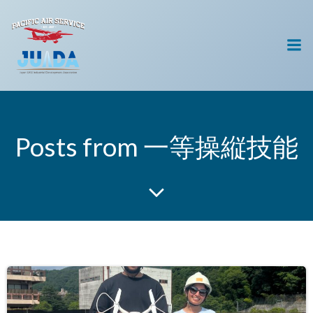
コ
ン
テ
ン
ツ
へ
ス
キ
Posts from 一等操縦技能
ッ
プ