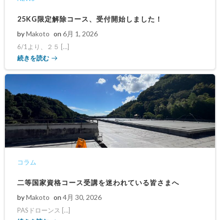
25KG限定解除コース、受付開始しました！
by
Makoto
on
6月 1, 2026
6/1より、２５ […]
続きを読む
コラム
二等国家資格コース受講を迷われている皆さまへ
by
Makoto
on
4月 30, 2026
PASドローンス […]