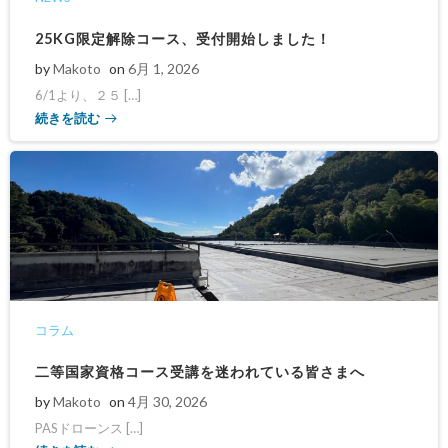
25KG限定解除コース、受付開始しました！
by
Makoto
on
6月 1, 2026
6/1より、２５ […]
続きを読む
コラム
二等国家資格コース受講を迷われている皆さまへ
by
Makoto
on
4月 30, 2026
PASドローンス […]