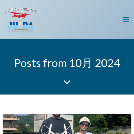
コ
ン
テ
ン
ツ
へ
ス
キ
Posts from 10月 2024
ッ
プ