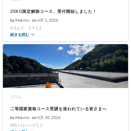
25KG限定解除コース、受付開始しました！
by
Makoto
on
6月 1, 2026
6/1より、２５ […]
続きを読む
コラム
二等国家資格コース受講を迷われている皆さまへ
by
Makoto
on
4月 30, 2026
PASドローンス […]