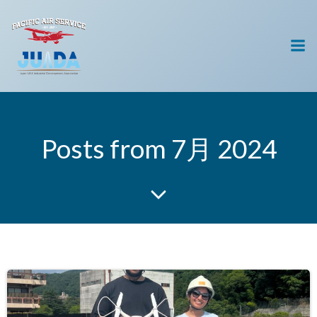
コ
ン
テ
ン
ツ
へ
ス
キ
Posts from 7月 2024
ッ
プ