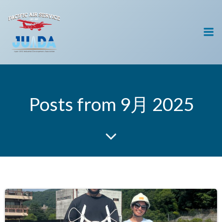
コ
ン
テ
ン
ツ
へ
ス
キ
Posts from 9月 2025
ッ
プ