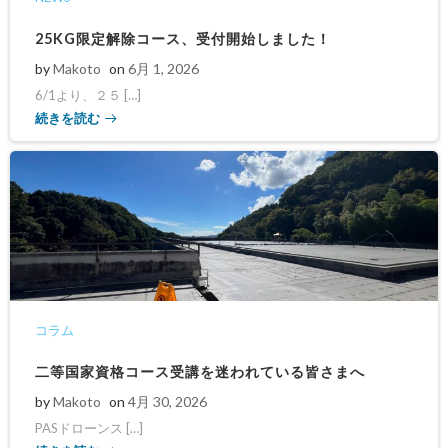
25KG限定解除コース、受付開始しました！
by
Makoto
on
6月 1, 2026
6/1より、２５ […]
続きを読む
コラム
二等国家資格コース受講を迷われている皆さまへ
by
Makoto
on
4月 30, 2026
PASドローンス […]