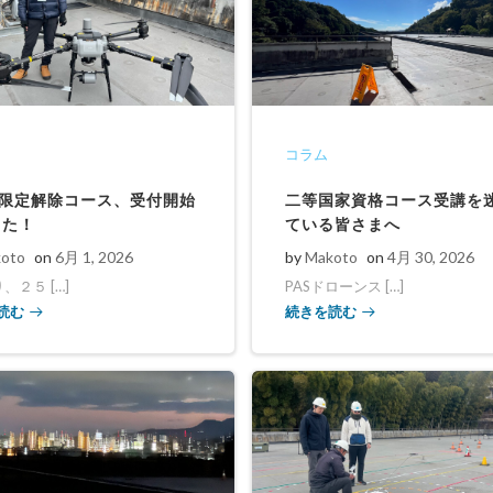
コラム
G限定解除コース、受付開始
二等国家資格コース受講を
した！
ている皆さまへ
oto
on
6月 1, 2026
by
Makoto
on
4月 30, 2026
り、２５ […]
PASドローンス […]
読む
続きを読む