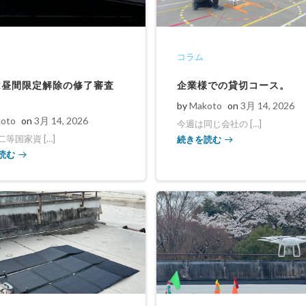
コラム
は昼間限定解除の修了審査
企業様での貸切コース。
by
Makoto
on
3月 14, 2026
oto
on
3月 14, 2026
今週は同じ会社の […]
続きを読む
等国家資 […]
読む