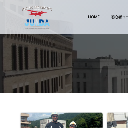
コ
ン
テ
HOME
初心者コ
ン
ツ
へ
ス
キ
ッ
プ