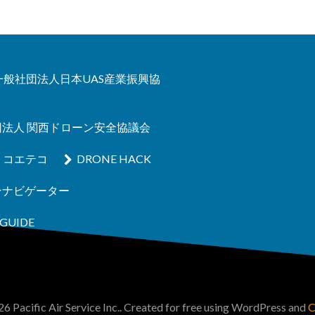
A 一般社団法人日本UAS産業振興協
団法人 関西ドローン安全協議会
コエテコ
DRONE HACK
ンナビゲーター
GUIDE
6 Pacific Air Service Inc.. Created for free using WordPress and
C