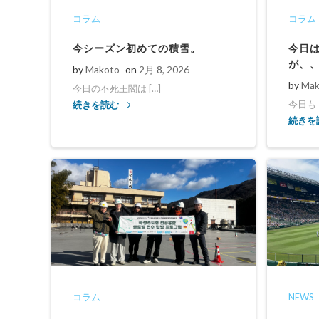
コラム
コラム
今シーズン初めての積雪。
今日
が、
by
Makoto
on
2月 8, 2026
by
Mak
今日の不死王閣は […]
続きを読む
今日もド
続きを
コラム
NEWS