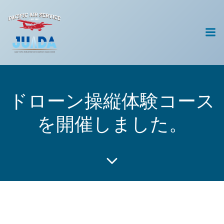
コ
ン
テ
ン
ツ
へ
ス
キ
ドローン操縦体験コース
ッ
プ
を開催しました。