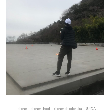
drone
droneschool
droneschoolosaka
JUIDA