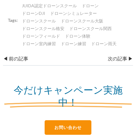
JUIDA認定ドローンスクール
ドローン
ドローンDJI
ドローンシミュレーター
Tags:
ドローンスクール
ドローンスクール大阪
ドローンスクール格安
ドローンスクール関西
ドローンフィールド
ドローン体験
ドローン室内練習
ドローン練習
ドローン雨天
Post
Post
◀︎ 前の記事
次の記事 ▶︎
navigation
navigation
今だけキャンペーン実施
中！
お問い合わせ