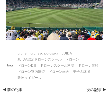
drone
droneschoolosaka
JUIDA
JUIDA認定ドローンスクール
ドローン
Tags:
ドローンDJI
ドローンスクール格安
ドローン体験
ドローン室内練習
ドローン雨天
甲子園球場
阪神タイガース
Post
Post
◀︎ 前の記事
次の記事 ▶︎
navigation
navigation