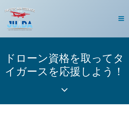
コ
ン
テ
ン
ツ
へ
ス
キ
ドローン資格を取ってタ
ッ
プ
イガースを応援しよう！