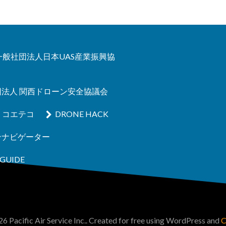
A 一般社団法人日本UAS産業振興協
団法人 関西ドローン安全協議会
コエテコ
DRONE HACK
ンナビゲーター
GUIDE
6 Pacific Air Service Inc.. Created for free using WordPress and
C