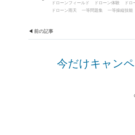
ドローンフィールド
ドローン体験
ドロ
ドローン雨天
一等問題集
一等操縦技能
Post
◀︎ 前の記事
navigation
今だけキャンペ