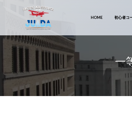
コ
ン
テ
HOME
初心者コ
ン
ツ
へ
ス
キ
一
ッ
プ