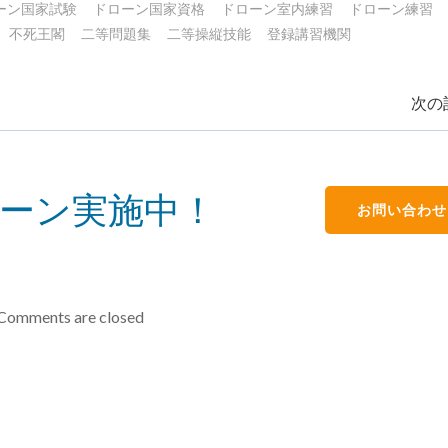
ーン国家試験
ドローン国家資格
ドローン室内練習
ドローン練習
不死王閣
二等問題集
二等操縦技能
登録講習機関
Post
次の記
navigation
ーン実施中！
お問い合わせ
Comments are closed