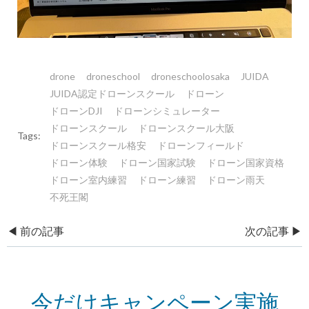
drone
droneschool
droneschoolosaka
JUIDA
JUIDA認定ドローンスクール
ドローン
ドローンDJI
ドローンシミュレーター
ドローンスクール
ドローンスクール大阪
Tags:
ドローンスクール格安
ドローンフィールド
ドローン体験
ドローン国家試験
ドローン国家資格
ドローン室内練習
ドローン練習
ドローン雨天
不死王閣
Post
Post
◀︎ 前の記事
次の記事 ▶︎
navigation
navigation
今だけキャンペーン実施