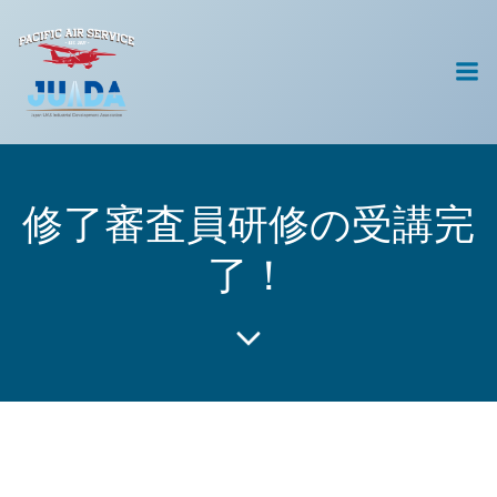
コ
ン
テ
ン
ツ
へ
ス
キ
修了審査員研修の受講完
ッ
プ
了！