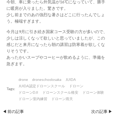
今朝、車に乗ったら外気温が16℃になっていて、勝手
に暖房が入りました。驚きです。
少し前までのあの強烈な暑さはどこに行ったんでしょ
う。極端すぎます。
今月は9月に引き続き国家コース受験の方が多いので、
少しは涼しくなって欲しいと思っていましたが、この
感じだと来月になったら朝の講習は防寒着が欲しくな
りそうです。
あったかいスープやコーヒーが飲めるように、準備を
急ぎます。
drone
droneschoolosaka
JUIDA
JUIDA認定ドローンスクール
ドローン
Tags:
ドローンDJI
ドローンスクール格安
ドローン体験
ドローン室内練習
ドローン雨天
Post
Post
◀︎ 前の記事
次の記事 ▶︎