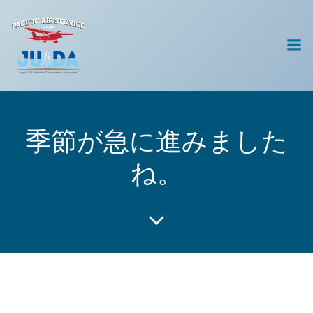
コ
ン
テ
ン
ツ
へ
ス
キ
季節が急に進みました
ッ
プ
ね。