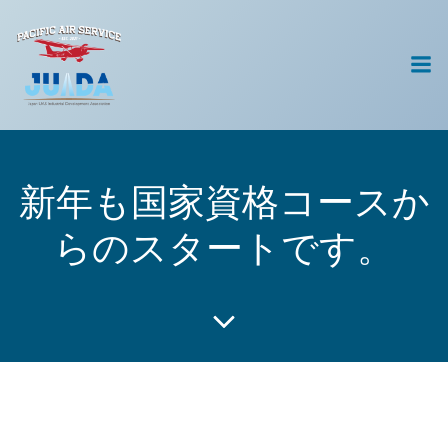
コ
ン
テ
ン
ツ
へ
ス
キ
新年も国家資格コースか
ッ
プ
らのスタートです。