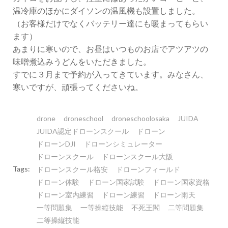
温冷庫のほかにダイソンの温風機も設置しました。
（お客様だけでなくバッテリー達にも暖まってもらい
ます）
あまりに寒いので、お昼はいつものお店でアツアツの
味噌煮込みうどんをいただきました。
すでに３月まで予約が入ってきています。みなさん、
寒いですが、頑張ってくださいね。
drone
droneschool
droneschoolosaka
JUIDA
JUIDA認定ドローンスクール
ドローン
ドローンDJI
ドローンシミュレーター
ドローンスクール
ドローンスクール大阪
Tags:
ドローンスクール格安
ドローンフィールド
ドローン体験
ドローン国家試験
ドローン国家資格
ドローン室内練習
ドローン練習
ドローン雨天
一等問題集
一等操縦技能
不死王閣
二等問題集
二等操縦技能