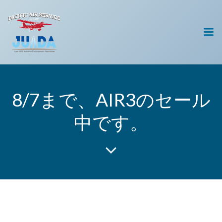
コ
ン
テ
ン
ツ
へ
ス
キ
8/7まで、AIR3のセール
ッ
プ
中です。