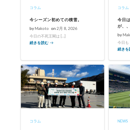
コラム
コラム
今シーズン初めての積雪。
今日
が、
by
Makoto
on
2月 8, 2026
by
Mak
今日の不死王閣は […]
続きを読む
今日もド
続きを
コラム
NEWS