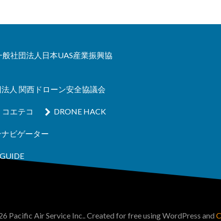
A 一般社団法人日本UAS産業振興協
団法人 関西ドローン安全協議会
コエテコ
DRONE HACK
ンナビゲーター
GUIDE
6 Pacific Air Service Inc.. Created for free using WordPress and
C