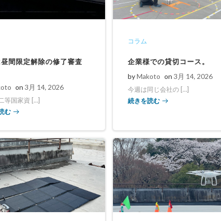
コラム
は昼間限定解除の修了審査
企業様での貸切コース。
by
Makoto
on
3月 14, 2026
oto
on
3月 14, 2026
今週は同じ会社の […]
続きを読む
等国家資 […]
読む