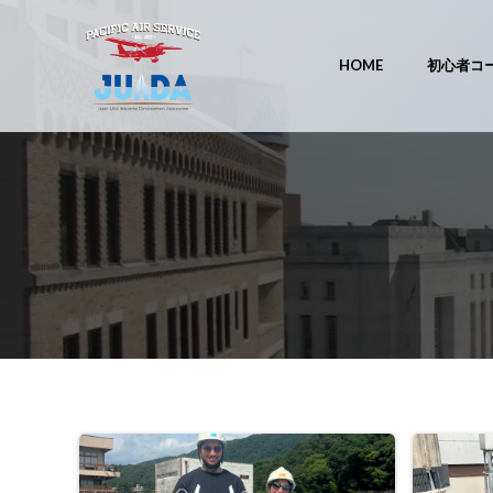
コ
ン
テ
HOME
初心者コ
ン
ツ
へ
ス
キ
ッ
プ