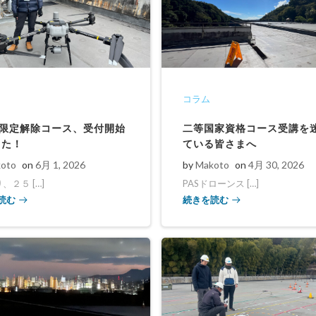
コラム
G限定解除コース、受付開始
二等国家資格コース受講を
した！
ている皆さまへ
oto
on
6月 1, 2026
by
Makoto
on
4月 30, 2026
り、２５ […]
PASドローンス […]
読む
続きを読む