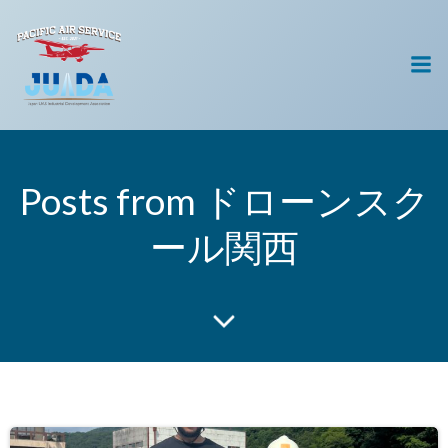
コ
ン
テ
ン
ツ
へ
ス
キ
Posts from ドローンスク
ッ
プ
ール関西