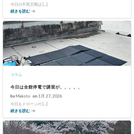
今日の不死王閣は […]
続きを読む
コラム
今日は全館停電で講習が、、、、、
by
Makoto
on
1月 27, 2026
今日もドローンの […]
続きを読む