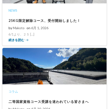
NEWS
25KG限定解除コース、受付開始しました！
by
Makoto
on
6月 1, 2026
6/1より、２５ […]
続きを読む
コラム
二等国家資格コース受講を迷われている皆さまへ
by
Makoto
on
4月 30, 2026