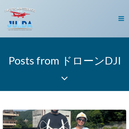
コ
ン
テ
ン
ツ
へ
ス
キ
Posts from ドローンDJI
ッ
プ