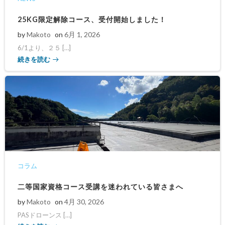
25KG限定解除コース、受付開始しました！
by
Makoto
on
6月 1, 2026
6/1より、２５ […]
続きを読む
コラム
二等国家資格コース受講を迷われている皆さまへ
by
Makoto
on
4月 30, 2026
PASドローンス […]