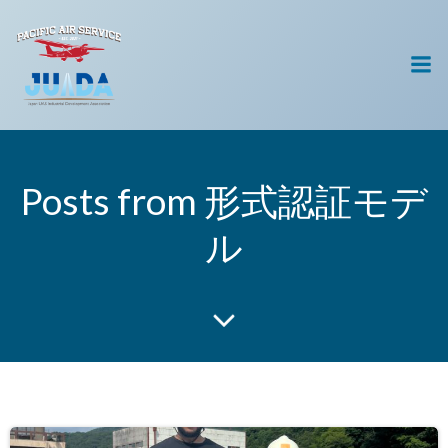
コ
ン
テ
ン
ツ
へ
ス
キ
Posts from 形式認証モデ
ッ
プ
ル