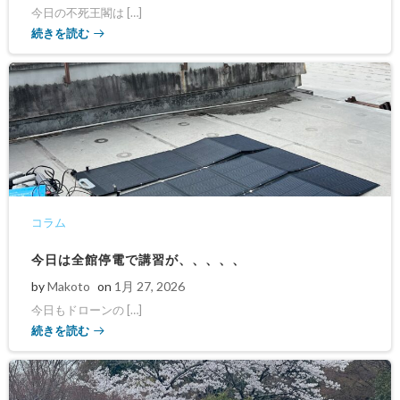
今日の不死王閣は […]
続きを読む
コラム
今日は全館停電で講習が、、、、、
by
Makoto
on
1月 27, 2026
今日もドローンの […]
続きを読む