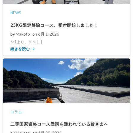
NEWS
25KG限定解除コース、受付開始しました！
by
Makoto
on
6月 1, 2026
6/1より、２５ […]
続きを読む
コラム
二等国家資格コース受講を迷われている皆さまへ
by
Makoto
on
4月 30, 2026