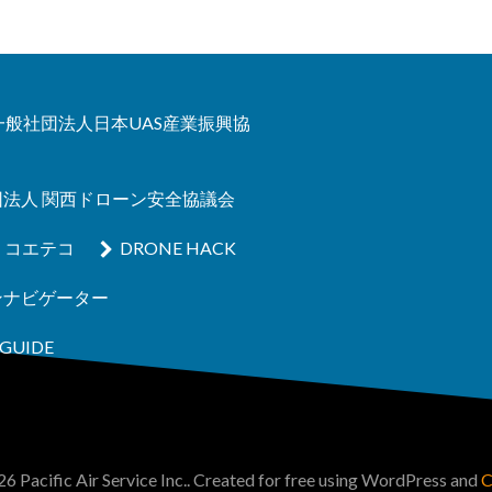
A 一般社団法人日本UAS産業振興協
団法人 関西ドローン安全協議会
コエテコ
DRONE HACK
ンナビゲーター
GUIDE
6 Pacific Air Service Inc.. Created for free using WordPress and
C