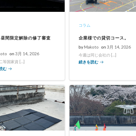
コラム
は昼間限定解除の修了審査
企業様での貸切コース。
by
Makoto
on
3月 14, 2026
oto
on
3月 14, 2026
今週は同じ会社の […]
続きを読む
等国家資 […]
読む