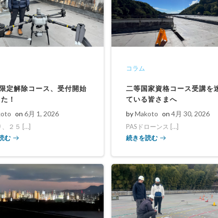
コラム
G限定解除コース、受付開始
二等国家資格コース受講を
した！
ている皆さまへ
oto
on
6月 1, 2026
by
Makoto
on
4月 30, 2026
り、２５ […]
PASドローンス […]
読む
続きを読む