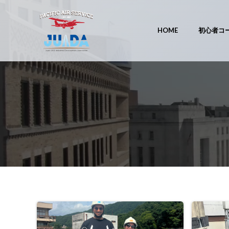
コ
ン
テ
HOME
初心者コ
ン
ツ
へ
ス
キ
ッ
プ