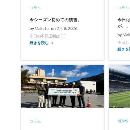
コラム
コラム
今シーズン初めての積雪。
今日
が、
by
Makoto
on
2月 8, 2026
by
Mak
今日の不死王閣は […]
続きを読む
今日もド
続きを
コラム
NEWS