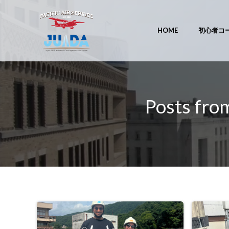
コ
ン
テ
HOME
初心者コ
ン
ツ
へ
ス
キ
Posts
ッ
プ