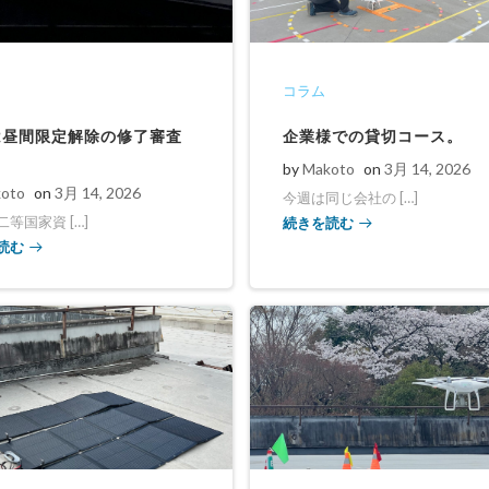
コラム
は昼間限定解除の修了審査
企業様での貸切コース。
by
Makoto
on
3月 14, 2026
oto
on
3月 14, 2026
今週は同じ会社の […]
続きを読む
等国家資 […]
読む