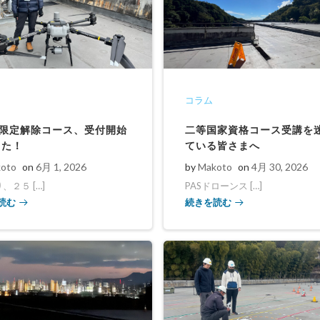
コラム
G限定解除コース、受付開始
二等国家資格コース受講を
した！
ている皆さまへ
oto
on
6月 1, 2026
by
Makoto
on
4月 30, 2026
り、２５ […]
PASドローンス […]
読む
続きを読む