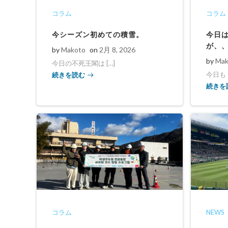
コラム
コラム
今シーズン初めての積雪。
今日
が、
by
Makoto
on
2月 8, 2026
by
Mak
今日の不死王閣は […]
続きを読む
今日もド
続きを
コラム
NEWS